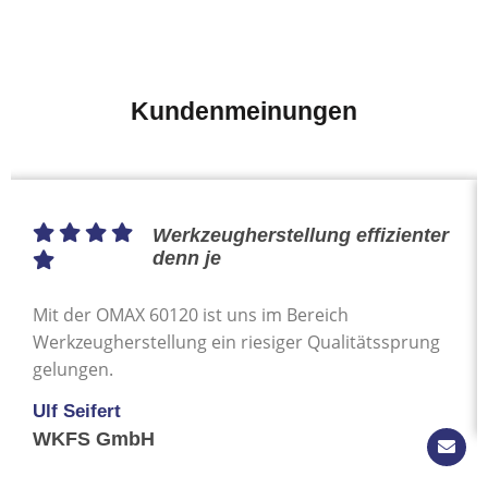
Kundenmeinungen
Exakte Schnittqualitä
ffizienter
Wir sind begeistert, wie sauber und präzis
Maschine arbeitet.
tätssprung
Arne Schöne
P&S Apparatebau GmbH