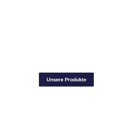
die
überzeugen
Wir sind der Spezialist für Wasserstrahlschneidanlagen
und Schneidtechnologie
Unsere Produkte