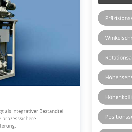
Präzisions
Winkelsch
Rotations
Höhensen
Höhenkoll
ls integrativer Bestandteil
Positionss
e prozesssichere
terung.