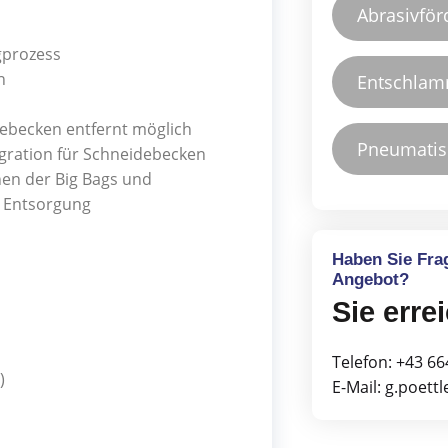
Abrasivfö
gprozess
n
Entschlam
ebecken entfernt möglich
Pneumatis
egration für Schneidebecken
en der Big Bags und
n Entsorgung
Haben Sie Fra
Angebot?
Sie erre
Telefon: +43 66
)
E-Mail: g.poet