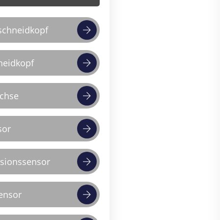
schneidkopf
neidkopf
achse
sor
isionssensor
ensor