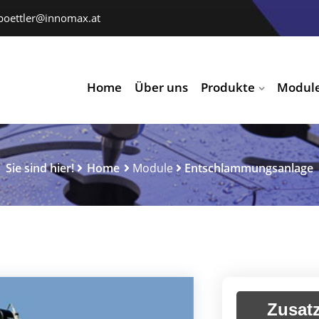
poettler@innomax.at
Home
Über uns
Produkte
Modul
Sie sind hier!
Home
Module
Entschlammungsanlage
Zusat