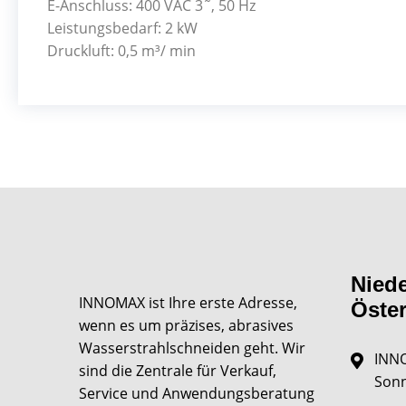
E-Anschluss: 400 VAC 3˜, 50 Hz
Leistungsbedarf: 2 kW
Druckluft: 0,5 m³/ min
Nied
INNOMAX ist Ihre erste Adresse,
Öster
wenn es um präzises, abrasives
Wasserstrahlschneiden geht. Wir
INN
sind die Zentrale für Verkauf,
Sonn
Service und Anwendungsberatung