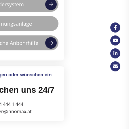
rdersystem
mungsanlage
che Anbohrhilfe
gen oder wünschen ein
ichen uns 24/7
4 444 1 444
tler@innomax.at