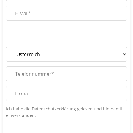
Bitte
lassen
Bitte
Sie
lassen
Bitte
dieses
Sie
lassen
Feld
dieses
Sie
leer.
Feld
dieses
leer.
Feld
leer.
Ich habe die Datenschutzerklärung gelesen und bin damit
einverstanden: