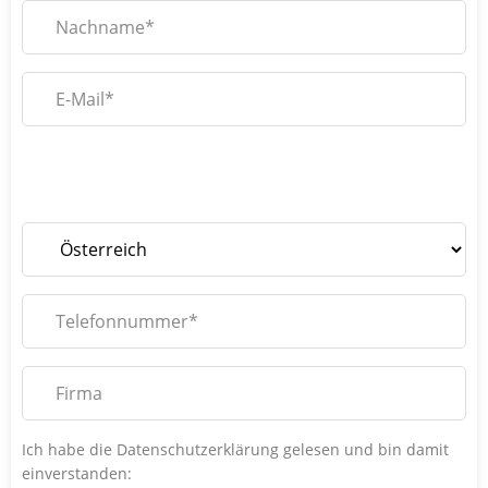
Bitte
lassen
Bitte
Sie
lassen
Bitte
dieses
Sie
lassen
Feld
dieses
Sie
leer.
Feld
dieses
leer.
Feld
leer.
Ich habe die Datenschutzerklärung gelesen und bin damit
einverstanden: