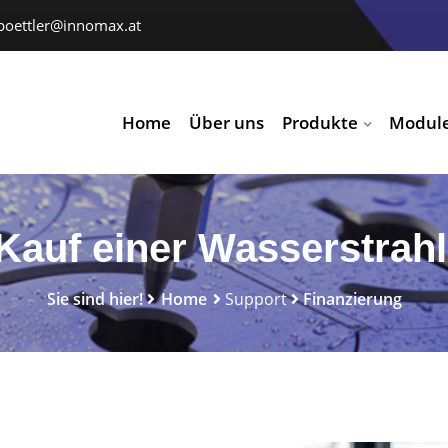
poettler@innomax.at
Home
Über uns
Produkte
Modul
 Kauf einer Wasserstrah
Sie sind hier!
Home
Support
Finanzierung