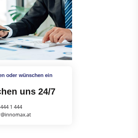
en oder wünschen ein
chen uns 24/7
 444 1 444
er@innomax.at