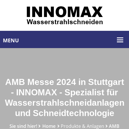
AMB Messe 2024 in Stuttgart
- INNOMAX - Spezialist für
Wasserstrahlschneidanlagen
und Schneidtechnologie
Sie sind hier!
Home
Produkte & Anlagen
AMB