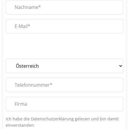
Bitte
lassen
Bitte
Sie
lassen
Bitte
dieses
Sie
lassen
Feld
dieses
Sie
leer.
Feld
dieses
leer.
Feld
leer.
Ich habe die Datenschutzerklärung gelesen und bin damit
einverstanden: